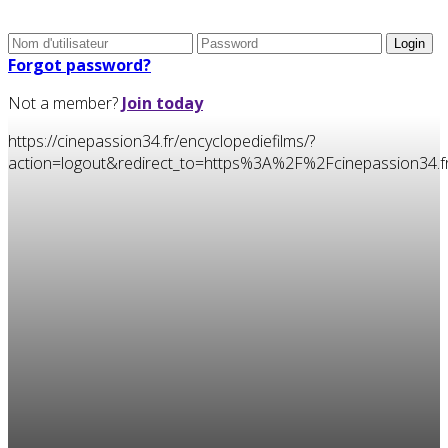
Forgot password?
Not a member?
Join today
https://cinepassion34.fr/encyclopediefilms/?
action=logout&redirect_to=https%3A%2F%2Fcinepassion3