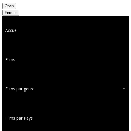
Open
Fermer
Accueil
Films
Films par genre
Films par Pays