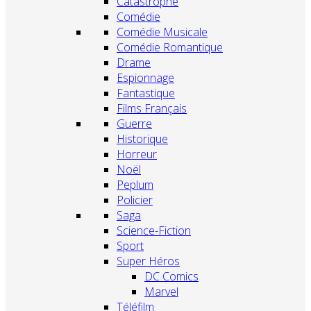
Catastrophe
Comédie
Comédie Musicale
Comédie Romantique
Drame
Espionnage
Fantastique
Films Français
Guerre
Historique
Horreur
Noël
Peplum
Policier
Saga
Science-Fiction
Sport
Super Héros
DC Comics
Marvel
Téléfilm