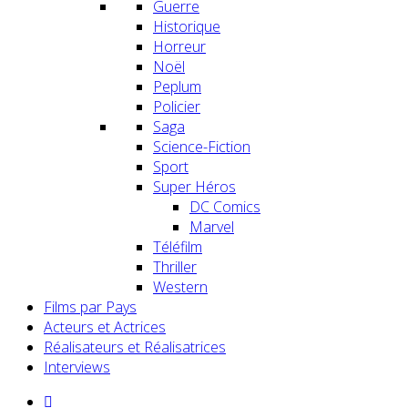
Guerre
Historique
Horreur
Noël
Peplum
Policier
Saga
Science-Fiction
Sport
Super Héros
DC Comics
Marvel
Téléfilm
Thriller
Western
Films par Pays
Acteurs et Actrices
Réalisateurs et Réalisatrices
Interviews