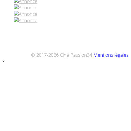
© 2017-2026 Ciné Passion34
Mentions légales
x
Défiler
vers
le
haut