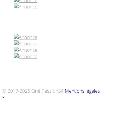
Réseaux sociaux
© 2017-2026 Ciné Passion34
Mentions légales
x
Défiler
vers
le
haut