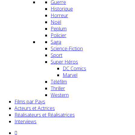
Guerre
Historique
Horreur
Noël
Peplum
Policier
Saga
Science-Fiction
Sport
Super Héros
DC Comics
Marvel
Téléfilm
Thriller
Western
Films par Pays
Acteurs et Actrices
Réalisateurs et Réalisatrices
Interviews