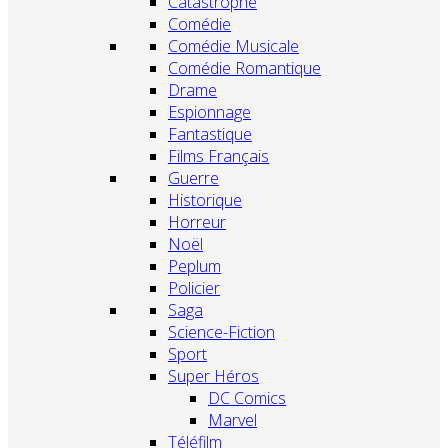
Catastrophe
Comédie
Comédie Musicale
Comédie Romantique
Drame
Espionnage
Fantastique
Films Français
Guerre
Historique
Horreur
Noël
Peplum
Policier
Saga
Science-Fiction
Sport
Super Héros
DC Comics
Marvel
Téléfilm