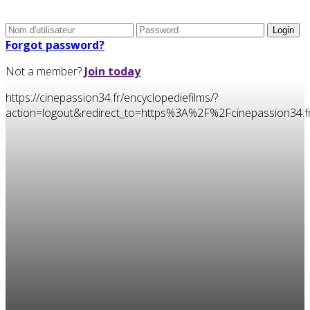
Forgot password?
Not a member?
Join today
https://cinepassion34.fr/encyclopediefilms/?
action=logout&redirect_to=https%3A%2F%2Fcinepassion34