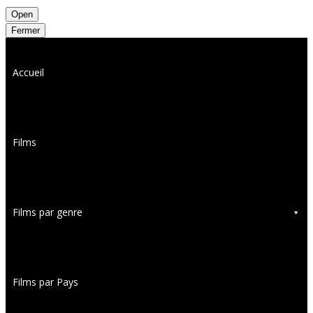
Open
Fermer
Accueil
Films
Films par genre
Films par Pays