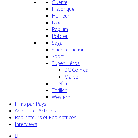
Guerre
Historique
Horreur
Noël
Peplum
Policier
Saga
Science-Fiction
Sport
Super Héros
DC Comics
Marvel
Téléfilm
Thriller
Western
Films par Pays
Acteurs et Actrices
Réalisateurs et Réalisatrices
Interviews