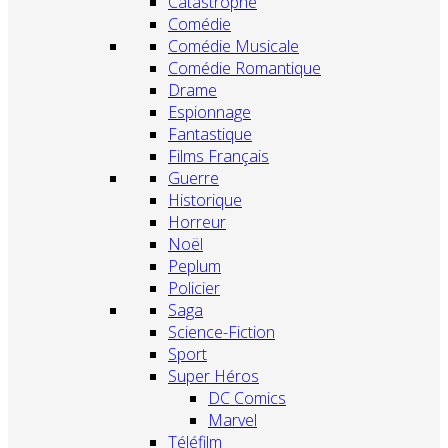
Catastrophe
Comédie
Comédie Musicale
Comédie Romantique
Drame
Espionnage
Fantastique
Films Français
Guerre
Historique
Horreur
Noël
Peplum
Policier
Saga
Science-Fiction
Sport
Super Héros
DC Comics
Marvel
Téléfilm