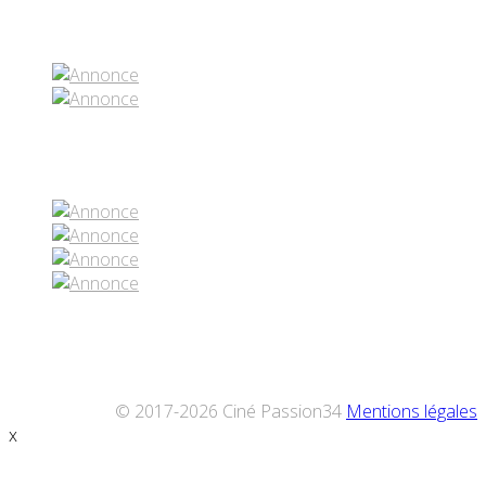
Partenaires contenus
Réseaux sociaux
© 2017-2026 Ciné Passion34
Mentions légales
x
Défiler
vers