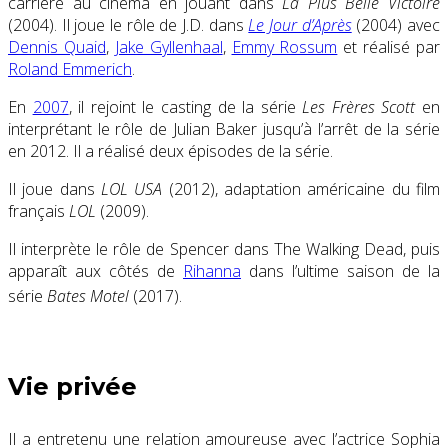
carrière au cinéma en jouant dans
La Plus Belle Victoire
(2004). Il joue le rôle de J.D. dans
Le Jour d’Après
(2004) avec
Dennis Quaid
,
Jake Gyllenhaal
,
Emmy Rossum
et réalisé par
Roland Emmerich
.
En
2007
, il rejoint le casting de la série
Les Frères Scott
en
interprétant le rôle de Julian Baker jusqu’à l’arrêt de la série
en 2012. Il a réalisé deux épisodes de la série.
Il joue dans
LOL USA
(2012), adaptation américaine du film
français
LOL
(2009).
Il interprète le rôle de Spencer dans The Walking Dead, puis
apparaît aux côtés de
Rihanna
dans l’ultime saison de la
série
Bates Motel
(2017)
.
Vie privée
Il a entretenu une relation amoureuse avec l’actrice Sophia