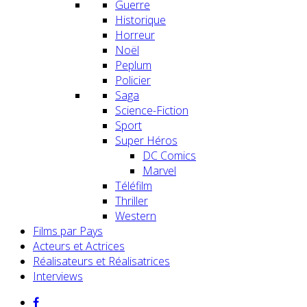
Guerre
Historique
Horreur
Noël
Peplum
Policier
Saga
Science-Fiction
Sport
Super Héros
DC Comics
Marvel
Téléfilm
Thriller
Western
Films par Pays
Acteurs et Actrices
Réalisateurs et Réalisatrices
Interviews