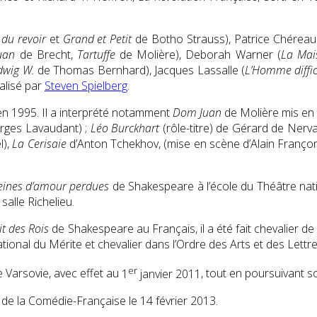
 du revoir
et
Grand et Petit
de Botho Strauss), Patrice Chéreau
uan
de Brecht,
Tartuffe
de Molière), Deborah Warner (
La Mai
dwig W.
de Thomas Bernhard), Jacques Lassalle (
L’Homme diffic
alisé par
Steven Spielberg
.
 en 1995. Il a interprété notamment
Dom Juan
de Molière mis en s
rges Lavaudant) ;
Léo Burckhart
(rôle-titre) de Gérard de Nerv
l),
La Cerisaie
d’Anton Tchekhov, (mise en scène d’Alain Franço
eines d’amour perdues
de Shakespeare à l’école du Théâtre nati
alle Richelieu.
it des Rois
de Shakespeare au Français, il a été fait chevalier 
ional du Mérite et chevalier dans l’Ordre des Arts et des Lettre
er
 Varsovie, avec effet au
1
janvier 2011
, tout en poursuivant s
 de la Comédie-Française le 14 février 2013.