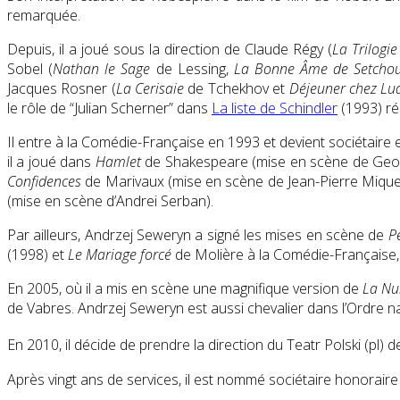
remarquée.
Depuis, il a joué sous la direction de Claude Régy (
La Trilogie
Sobel (
Nathan le Sage
de Lessing,
La Bonne Âme de Setcho
Jacques Rosner (
La Cerisaie
de Tchekhov et
Déjeuner chez Lu
le rôle de “Julian Scherner” dans
La liste de Schindler
(1993) ré
Il entre à la Comédie-Française en 1993 et devient sociétaire
il a joué dans
Hamlet
de Shakespeare (mise en scène de Geo
Confidences
de Marivaux (mise en scène de Jean-Pierre Mique
(mise en scène d’Andrei Serban).
Par ailleurs, Andrzej Seweryn a signé les mises en scène de
P
(1998) et
Le Mariage forcé
de Molière à la Comédie-Française, s
En 2005, où il a mis en scène une magnifique version de
La Nu
de Vabres. Andrzej Seweryn est aussi chevalier dans l’Ordre nat
En 2010, il décide de prendre la direction du Teatr Polski
(pl)
de
Après vingt ans de services, il est nommé sociétaire honoraire