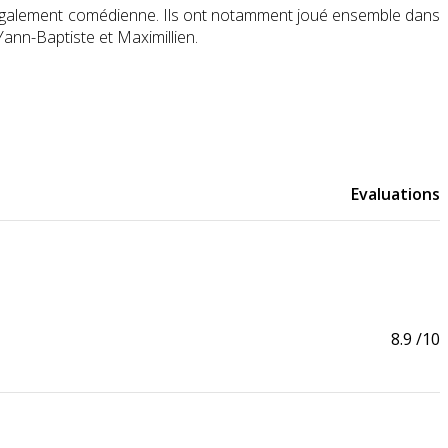
ia, également comédienne. Ils ont notamment joué ensemble dans
 Yann-Baptiste et Maximillien.
Evaluations
8.9
/10