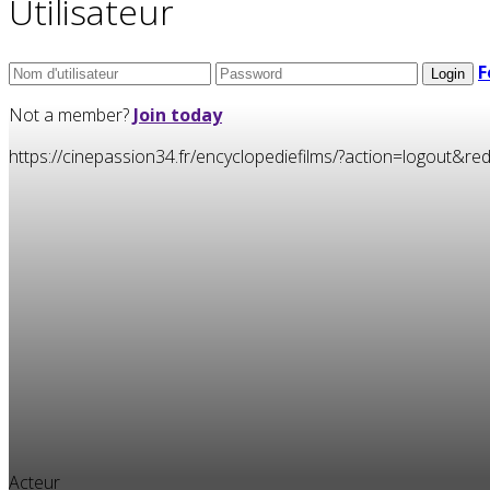
Utilisateur
F
Not a member?
Join today
https://cinepassion34.fr/encyclopediefilms/?action=logou
Acteur