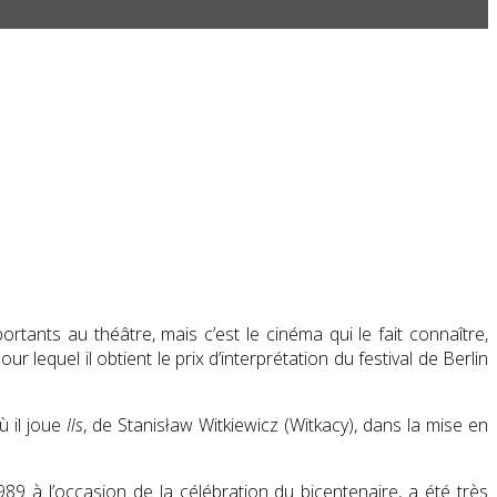
tants au théâtre, mais c’est le cinéma qui le fait connaître,
our lequel il obtient le prix d’interprétation du festival de Berlin
ù il joue
Ils
, de Stanisław Witkiewicz (Witkacy), dans la mise en
1989 à l’occasion de la célébration du bicentenaire, a été très