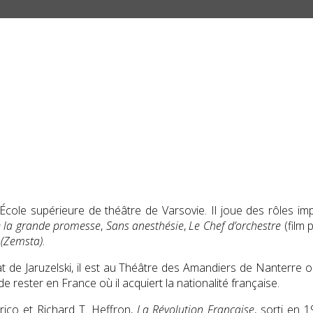
cole supérieure de théâtre de Varsovie. Il joue des rôles impor
e la grande promesse
,
Sans anesthésie
,
Le Chef d’orchestre
(film p
 (Zemsta)
.
 de Jaruzelski, il est au Théâtre des Amandiers de Nanterre o
e rester en France où il acquiert la nationalité française.
rico et Richard T. Heffron,
La Révolution Française
, sorti en 