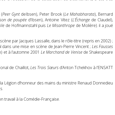
 (
Peer Gynt
deIbsen), Peter Brook (
Le Mahabharata
), Bernard
son de poupée
d’Ibsen), Antoine Vitez (
L’Échange
de Claudel),
ile
de Hofmannstahl puis
Le Misanthrope
de Molière). il a joué
cène par Jacques Lassalle, dans le rôle-titre (repris en 2002) ;
al dans une mise en scène de Jean-Pierre Vincent ;
Les Fausses
n) et à l’automne 2001
Le Marchand de Venise
de Shakespeare
onal de Chaillot,
Les Trois Sœurs
d’Anton Tchekhov à l’ENSATT
de la Légion d’honneur des mains du ministre Renaud Donnedieu
s.
on travail à la Comédie-Française.