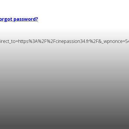
orgot password?
t&redirect_to=https%3A%2F%2Fcinepassion34.fr%2F&_wpnonce=