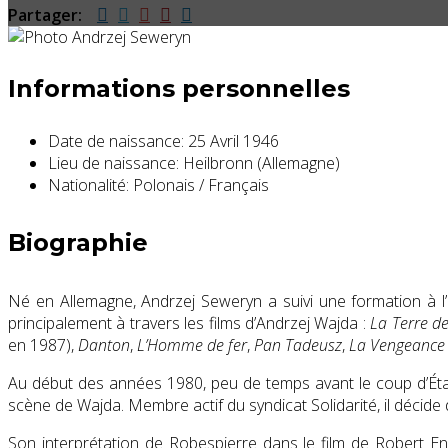
Partager:
Informations personnelles
Date de naissance:
25 Avril 1946
Lieu de naissance:
Heilbronn (Allemagne)
Nationalité:
Polonais / Français
Biographie
Né en Allemagne, Andrzej Seweryn a suivi une formation à l’É
principalement à travers les films d’Andrzej Wajda :
La Terre d
en 1987),
Danton
,
L’Homme de fer
,
Pan Tadeusz
,
La Vengeance
Au début des années 1980, peu de temps avant le coup d’État
scène de Wajda. Membre actif du syndicat Solidarité, il décide d
Son interprétation de Robespierre dans le film de Robert En