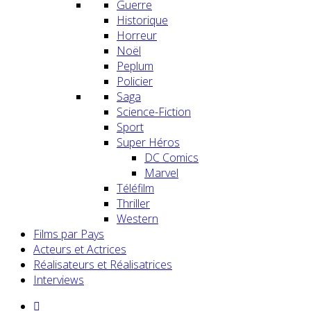
Guerre
Historique
Horreur
Noël
Peplum
Policier
Saga
Science-Fiction
Sport
Super Héros
DC Comics
Marvel
Téléfilm
Thriller
Western
Films par Pays
Acteurs et Actrices
Réalisateurs et Réalisatrices
Interviews