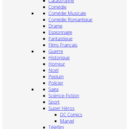
Catastrophe
Comédie
Comédie Musicale
Comédie Romantique
Drame
Espionnage
Fantastique
Films Français
Guerre
Historique
Horreur
Noël
Peplum
Policier
Saga
Science-Fiction
Sport
Super Héros
DC Comics
Marvel
Téléfilm