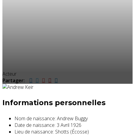
Acteur
Partager:
Informations personnelles
Nom de naissance:
Andrew Buggy
Date de naissance:
3 Avril 1926
Lieu de naissance:
Shotts (Écosse)