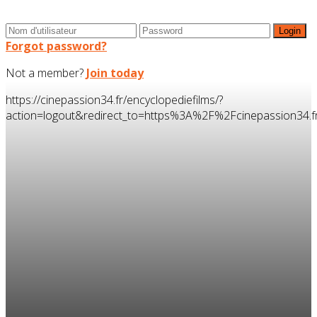
Forgot password?
Not a member?
Join today
https://cinepassion34.fr/encyclopediefilms/?
action=logout&redirect_to=https%3A%2F%2Fcinepassion3