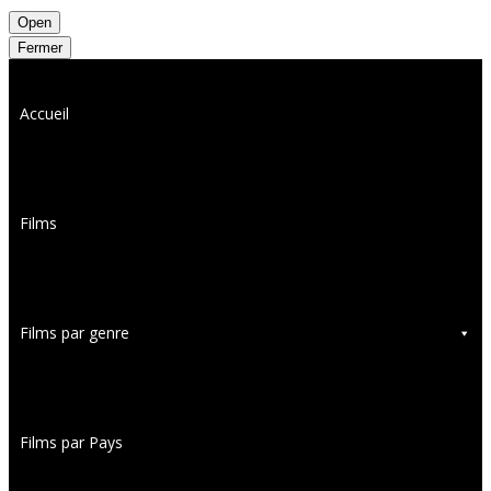
Open
Fermer
Accueil
Films
Films par genre
Films par Pays