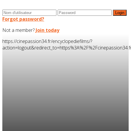
Forgot password?
Not a member?
Join today
https://cinepassion34.fr/encyclopediefilms/?
action=logout&redirect_to=https%3A%2F%2Fcinepassion3