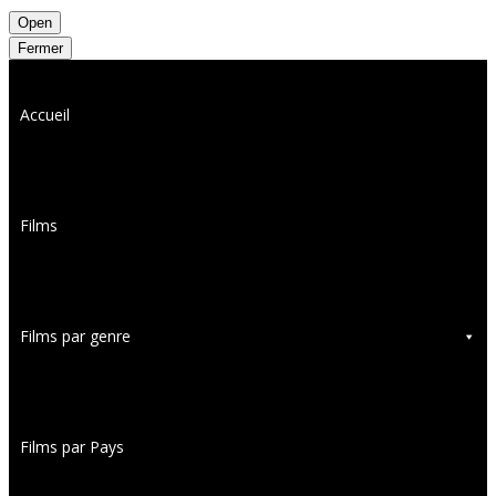
Open
Fermer
Accueil
Films
Films par genre
Films par Pays