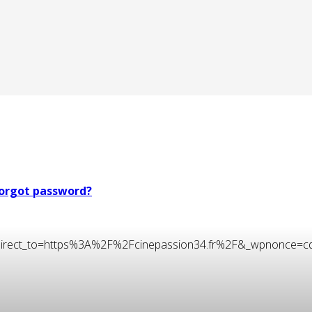
orgot password?
t&redirect_to=https%3A%2F%2Fcinepassion34.fr%2F&_wpnonce=