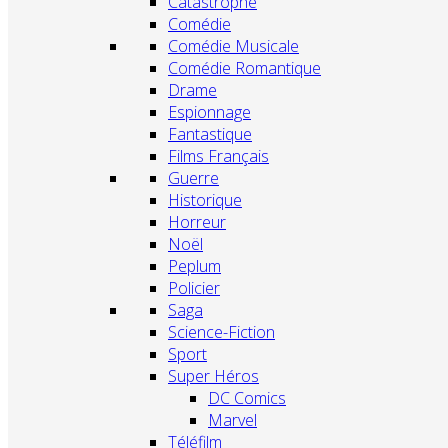
Catastrophe
Comédie
Comédie Musicale
Comédie Romantique
Drame
Espionnage
Fantastique
Films Français
Guerre
Historique
Horreur
Noël
Peplum
Policier
Saga
Science-Fiction
Sport
Super Héros
DC Comics
Marvel
Téléfilm