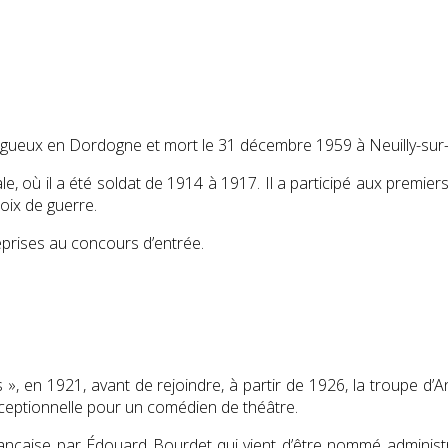
igueux en Dordogne et mort le
31 décembre 1959
à Neuilly-sur
e, où il a été soldat de 1914 à 1917. Il a participé aux premie
roix de guerre.
 reprises au concours d’entrée.
es », en 1921, avant de rejoindre, à partir de 1926, la troupe d
ceptionnelle pour un comédien de théâtre.
nçaise par Édouard Bourdet qui vient d’être nommé administra