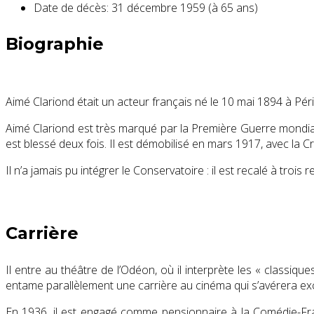
Date de décès:
31 décembre 1959 (à 65 ans)
Biographie
Aimé Clariond était un acteur français né le
10 mai 1894
à Pér
Aimé Clariond est très marqué par la Première Guerre mondial
est blessé deux fois. Il est démobilisé en
mars 1917
, avec la C
Il n’a jamais pu intégrer le Conservatoire : il est recalé à trois
Carrière
Il entre au théâtre de l’Odéon, où il interprète les « classiqu
entame parallèlement une carrière au cinéma qui s’avérera ex
En 1936, il est engagé comme pensionnaire à la Comédie-Fra