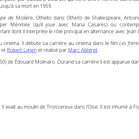
jusqu’à sa mort en 1959.
ope
de Molière, Othello dans
Othello
de Shakespeare, Antoi
er Mérimée (qu’il joue avec Maria Casarès) ou contem
ant dont il interprète le rôle principal en alternance avec Jean
au cinéma. Il débute sa carrière au cinéma dans le film
Les frèr
et
Robert Lynen
et réalisé par
Marc Allégret
.
0) de Édouard Molinaro. Durand sa carrière il est apparue dans
. Il vivait au moulin de Troissereux
dans l’Oise. Il est inhumé à F