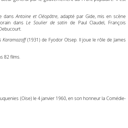
ne dans
Antoine et Cléopâtre
, adapté par Gide, mis en scène
porain dans
Le Soulier de satin
de Paul Claudel, François
 Debucourt.
es Karamazoff
(1931) de Fyodor Otsep. Il joue le rôle de James
 82 films.
ouquenies (Oise) le
4 janvier 1960
, en son honneur la Comédie-