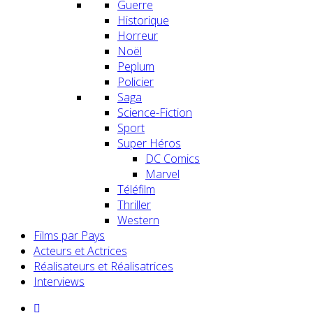
Guerre
Historique
Horreur
Noël
Peplum
Policier
Saga
Science-Fiction
Sport
Super Héros
DC Comics
Marvel
Téléfilm
Thriller
Western
Films par Pays
Acteurs et Actrices
Réalisateurs et Réalisatrices
Interviews