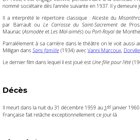
nommé sociétaire dès l’année suivante en 1937. Il y demeure 
Il a interprété le répertoire classique : Alceste du
Misanthr
par Barrault ou
Le Carrosse du Saint-Sacrement
de Prosp
Mauriac (
Asmodée
et
Les Mal-aimés
) ou
Port-Royal
de Montherl
Parralèlement à sa carrière dans le théâtre on le voit aussi 
Milligan dans
Sans famille
(1934) avec
Vanni Marcoux
,
Dorville
Le dernier film dans lequel il est joué est
Une fille pour l’été
(196
Décès
er
Il meurt dans la nuit du
31 décembre 1959
au
1
janvier 1960
Française fait relâche exceptionnellement ce jour-là.