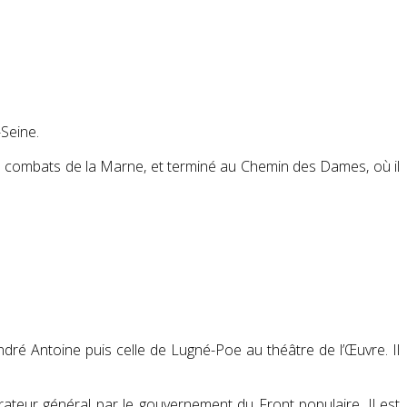
-Seine.
rs combats de la Marne, et terminé au Chemin des Dames, où il
’André Antoine puis celle de Lugné-Poe au théâtre de l’Œuvre. Il
teur général par le gouvernement du Front populaire. Il est