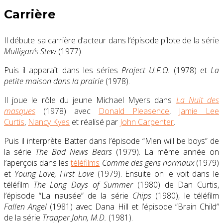
Carrière
Il débute sa carrière d’acteur dans l’épisode pilote de la série
Mulligan’s Stew
(1977).
Puis il apparaît dans les séries
Project U.F.O.
(1978) et
La
petite maison dans la prairie
(1978).
Il joue le rôle du jeune Michael Myers dans
La Nuit des
masques
(1978) avec
Donald Pleasence
,
Jamie Lee
Curtis
,
Nancy Kyes
et réalisé par
John Carpenter
.
Puis il interprète Batter dans l’épisode “Men will be boys” de
la série
The Bad News Bears
(1979). La même année on
l’aperçois dans les
téléfilms
Comme des gens normaux
(1979)
et
Young Love, First Love
(1979). Ensuite on le voit dans le
téléfilm
The Long Days of Summer
(1980) de Dan Curtis,
l’épisode “La nausée” de la série
Chips
(1980), le téléfilm
Fallen Angel
(1981) avec Dana Hill et l’épisode “Brain Child”
de la série
Trapper John, M.D.
(1981).