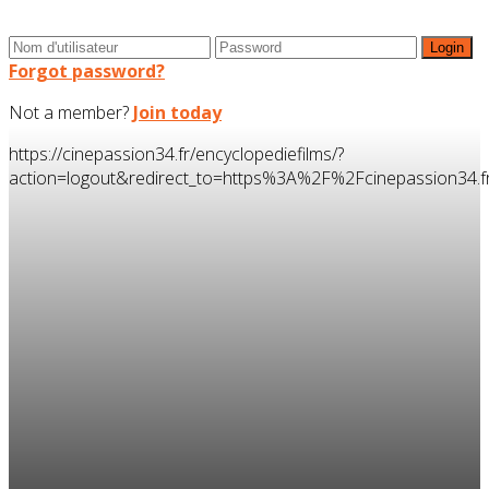
Forgot password?
Not a member?
Join today
https://cinepassion34.fr/encyclopediefilms/?
action=logout&redirect_to=https%3A%2F%2Fcinepassion3