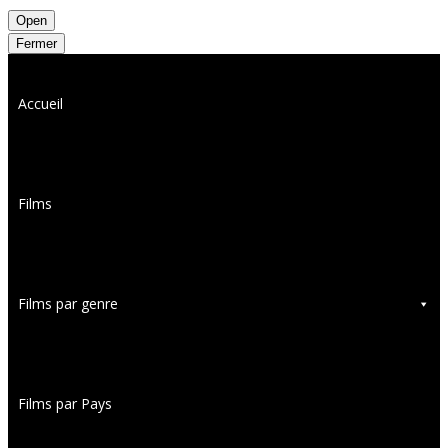
Open
Fermer
Accueil
Films
Films par genre
Films par Pays