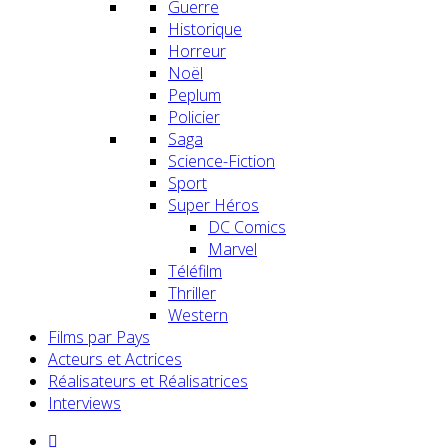
Guerre
Historique
Horreur
Noël
Peplum
Policier
Saga
Science-Fiction
Sport
Super Héros
DC Comics
Marvel
Téléfilm
Thriller
Western
Films par Pays
Acteurs et Actrices
Réalisateurs et Réalisatrices
Interviews