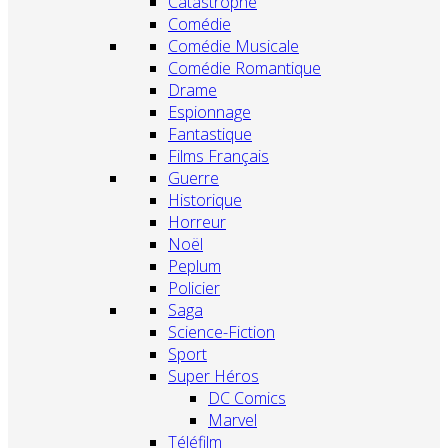
Catastrophe
Comédie
Comédie Musicale
Comédie Romantique
Drame
Espionnage
Fantastique
Films Français
Guerre
Historique
Horreur
Noël
Peplum
Policier
Saga
Science-Fiction
Sport
Super Héros
DC Comics
Marvel
Téléfilm