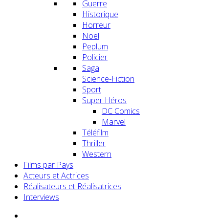
Guerre
Historique
Horreur
Noël
Peplum
Policier
Saga
Science-Fiction
Sport
Super Héros
DC Comics
Marvel
Téléfilm
Thriller
Western
Films par Pays
Acteurs et Actrices
Réalisateurs et Réalisatrices
Interviews