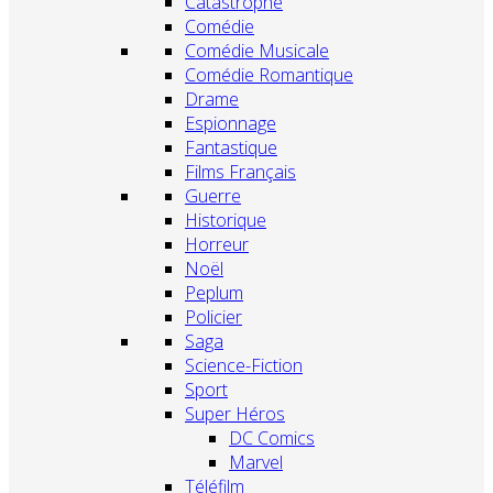
Catastrophe
Comédie
Comédie Musicale
Comédie Romantique
Drame
Espionnage
Fantastique
Films Français
Guerre
Historique
Horreur
Noël
Peplum
Policier
Saga
Science-Fiction
Sport
Super Héros
DC Comics
Marvel
Téléfilm