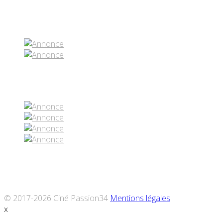
Partenaires contenus
Réseaux sociaux
© 2017-2026 Ciné Passion34
Mentions légales
x
Défiler