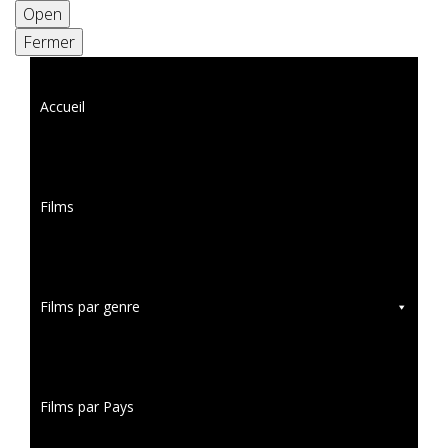
Open
Fermer
Accueil
Films
Films par genre
Films par Pays