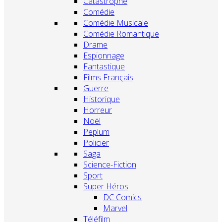
Catastrophe
Comédie
Comédie Musicale
Comédie Romantique
Drame
Espionnage
Fantastique
Films Français
Guerre
Historique
Horreur
Noël
Peplum
Policier
Saga
Science-Fiction
Sport
Super Héros
DC Comics
Marvel
Téléfilm