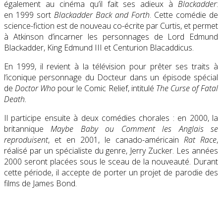
également au cinéma qu’il fait ses adieux à
Blackadder
:
en 1999 sort
Blackadder Back and Forth
. Cette comédie de
science-fiction est de nouveau co-écrite par Curtis, et permet
à Atkinson d’incarner les personnages de Lord Edmund
Blackadder, King Edmund III et Centurion Blacaddicus.
En 1999, il revient à la télévision pour prêter ses traits à
l’iconique personnage du Docteur dans un épisode spécial
de
Doctor Who
pour le Comic Relief, intitulé
The Curse of Fatal
Death.
Il participe ensuite à deux comédies chorales : en 2000, la
britannique
Maybe Baby ou Comment les Anglais se
reproduisent
, et en 2001, le canado-américain
Rat Race
,
réalisé par un spécialiste du genre, Jerry Zucker. Les années
2000 seront placées sous le sceau de la nouveauté. Durant
cette période, il accepte de porter un projet de parodie des
films de James Bond.