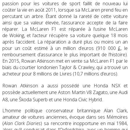
passion pour les voitures de sport faillit de nouveau lui
coûter la vie en août 2011, lorsque sa McLaren prend feu en
percutant un arbre. Étant donné la rareté de cette voiture
ainsi que sa valeur élevée, l’assurance accepte de la faire
réparer. La McLaren F1 est réparée à l’usine McLaren
de Woking, et l’acteur récupère sa voiture quelque 18 mois
après l’accident. La réparation a duré plus ou moins un an
pour un coût estimé à un million d’euros (910 000
£
, le
remboursement d’assurance le plus important de l’histoire).
En 2015, Rowan Atkinson met en vente sa McLaren F1 par le
biais du courtier londonien Taylor & Crawley, qui a trouvé un
acheteur pour 8 millions de Livres (10,7 millions d’euros).
Rowan Atkinson a aussi possédé une Honda NSX
et
possède actuellement une Aston Martin V8 Zagato, une Audi
A8
, une Škoda Superb et une Honda Civic Hybrid
.
L’homme politique conservateur britannique Alan Clark,
amateur de voitures anciennes, évoque dans ses Mémoires
(
Alan Clark Diaries
) sa rencontre inopportune en mai 1984,
alors qu’il conduisait dans l’Oxfordshire, avec un homme qui