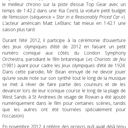
le meilleur chrono sur la piste d’essai Top Gear avec un
temps de 1:42.2 dans une Kia Cee’d, la voiture petit budget
de l’émission (séquence «
Star in a Reasonably Priced Car
»).
L’acteur américain Matt LeBlanc fait mieux en 1:42.1 une
saison plus tard.
Durant l’été 2012, il participe à la cérémonie d’ouverture
des Jeux olympiques d’été de 2012 en faisant un petit
numéro comique aux côtés du London Symphony
Orchestra, parodiant le film britannique
Les Chariots de feu
(1981) ayant pour cadre les Jeux olympiques d’été de 1924.
Dans cette parodie, Mr Bean ennuyé de ne devoir jouer
qu’une seule note sur son synthé tout le long de la musique
se met à rêver de faire partie des coureurs et de les
devancer lors de leur iconique course le long de la plage de
West Sands à St Andrews (le visage de Rowan a été ajouté
numériquement dans le film pour certaines scènes, tandis
que les autres ont été tournées spécialement pour
l’occasion).
En novembre 2012, il réitère des propos qu’il avait déjà tenu