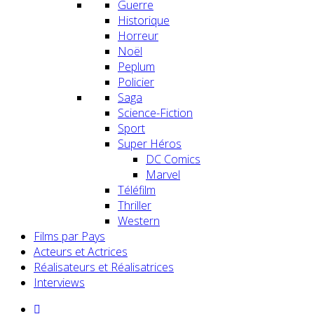
Guerre
Historique
Horreur
Noël
Peplum
Policier
Saga
Science-Fiction
Sport
Super Héros
DC Comics
Marvel
Téléfilm
Thriller
Western
Films par Pays
Acteurs et Actrices
Réalisateurs et Réalisatrices
Interviews