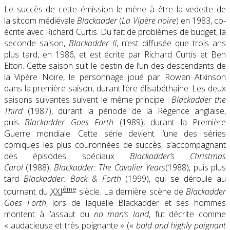
Le succès de cette émission le mène à être la vedette de
la sitcom médiévale
Blackadder
(
La Vipère noire
) en 1983, co-
écrite avec Richard Curtis. Du fait de problèmes de budget, la
seconde saison,
Blackadder II
, n’est diffusée que trois ans
plus tard, en 1986, et est écrite par Richard Curtis et Ben
Elton. Cette saison suit le destin de l’un des descendants de
la Vipère Noire, le personnage joué par Rowan Atkinson
dans la première saison, durant l’ère élisabéthaine. Les deux
saisons suivantes suivent le même principe :
Blackadder the
Third
(1987), durant la période de la Régence anglaise,
puis
Blackadder Goes Forth
(1989), durant la Première
Guerre mondiale. Cette série devient l’une des séries
comiques les plus couronnées de succès, s’accompagnant
des épisodes spéciaux
Blackadder’s Christmas
Carol
(1988),
Blackadder: The Cavalier Years
(1988), puis plus
tard
Blackadder: Back & Forth
(1999), qui se déroule au
ème
tournant du
XXI
siècle. La dernière scène de
Blackadder
Goes Forth
, lors de laquelle Blackadder et ses hommes
montent à l’assaut du
no man’s land
, fut décrite comme
« audacieuse et très poignante » («
bold and highly poignant