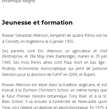
britannique
Maigret
.
Jeunesse et formation
Rowan Sebastian Atkinson, benjamin de quatre frères est né
à Consett, en Angleterre, le 6 janvier 1955
.
Ses parents sont Eric Atkinson, un agriculteur et chef
d’entreprise, et Ella May (née Bainbridge), mariés le 29 juin
1945
. Ses trois frères aînés sont Paul, mort en bas âge ;
Rodney, économiste eurosceptique
qui perd de justesse
l’élection pour la direction de l’UKIP en 2000; et Rupert
.
Rowan Atkinson est élevé dans la tradition anglicane
, et est
instruit à la
Durham Chorister’s School
, en même temps que
le futur Premier ministre britannique Tony Blair
, et à la
St.
Bees School
. Il va ensuite à l’université de Newcastle upon
Tyne, où il obtient un diplôme en électrotechnique
. En 1975, il