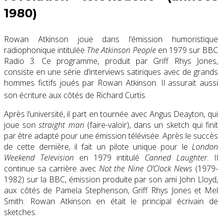
1980)
Rowan Atkinson joue dans l’émission humoristique
radiophonique intitulée
The Atkinson People
en 1979 sur BBC
Radio 3. Ce programme, produit par Griff Rhys Jones,
consiste en une série d’interviews satiriques avec de grands
hommes fictifs joués par Rowan Atkinson. Il assurait aussi
son écriture aux côtés de Richard Curtis
.
Après l’université, il part en tournée avec Angus Deayton, qui
joue son
straight man
(faire-valoir), dans un sketch qui finit
par être adapté pour une émission télévisée. Après le succès
de cette dernière, il fait un pilote unique pour le
London
Weekend Television
en 1979 intitulé
Canned Laughter
. Il
continue sa carrière avec
Not the Nine O’Clock News
(1979-
1982) sur la BBC, émission produite par son ami John Lloyd,
aux côtés de Pamela Stephenson, Griff Rhys Jones et Mel
Smith. Rowan Atkinson en était le principal écrivain de
sketches.