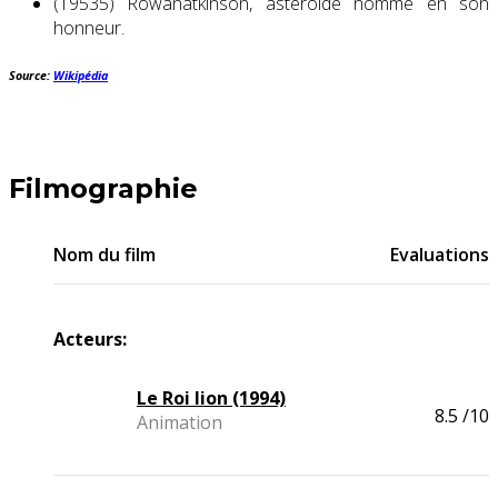
(19535) Rowanatkinson, astéroïde nommé en son
honneur.
Source:
Wikipédia
Filmographie
Nom du film
Evaluations
Acteurs:
Le Roi lion (1994)
8.5
/10
Animation