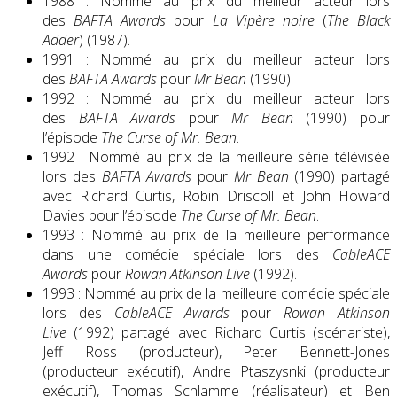
1988 : Nommé au prix du meilleur acteur lors
des
BAFTA Awards
pour
La Vipère noire
(
The Black
Adder
) (1987).
1991 : Nommé au prix du meilleur acteur lors
des
BAFTA Awards
pour
Mr Bean
(1990).
1992 : Nommé au prix du meilleur acteur lors
des
BAFTA Awards
pour
Mr Bean
(1990) pour
l’épisode
The Curse of Mr. Bean
.
1992 : Nommé au prix de la meilleure série télévisée
lors des
BAFTA Awards
pour
Mr Bean
(1990) partagé
avec Richard Curtis, Robin Driscoll et John Howard
Davies pour l’épisode
The Curse of Mr. Bean
.
1993 : Nommé au prix de la meilleure performance
dans une comédie spéciale lors des
CableACE
Awards
pour
Rowan Atkinson Live
(1992).
1993 : Nommé au prix de la meilleure comédie spéciale
lors des
CableACE Awards
pour
Rowan Atkinson
Live
(1992) partagé avec Richard Curtis (scénariste),
Jeff Ross (producteur), Peter Bennett-Jones
(producteur exécutif), Andre Ptaszysnki (producteur
exécutif), Thomas Schlamme (réalisateur) et Ben