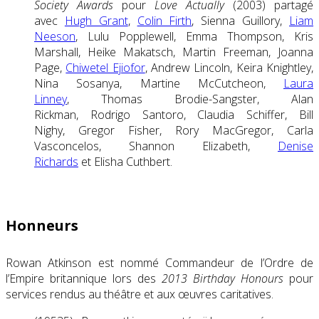
Society Awards
pour
Love Actually
(2003) partagé
avec
Hugh Grant
,
Colin Firth
, Sienna Guillory,
Liam
Neeson
, Lulu Popplewell, Emma Thompson, Kris
Marshall, Heike Makatsch, Martin Freeman, Joanna
Page,
Chiwetel Ejiofor
, Andrew Lincoln, Keira Knightley,
Nina Sosanya, Martine McCutcheon,
Laura
Linney
, Thomas Brodie-Sangster, Alan
Rickman, Rodrigo Santoro, Claudia Schiffer, Bill
Nighy, Gregor Fisher, Rory MacGregor, Carla
Vasconcelos, Shannon Elizabeth,
Denise
Richards
et Elisha Cuthbert.
Honneurs
Rowan Atkinson est nommé Commandeur de l’Ordre de
l’Empire britannique lors des
2013 Birthday Honours
pour
services rendus au théâtre et aux œuvres caritatives.