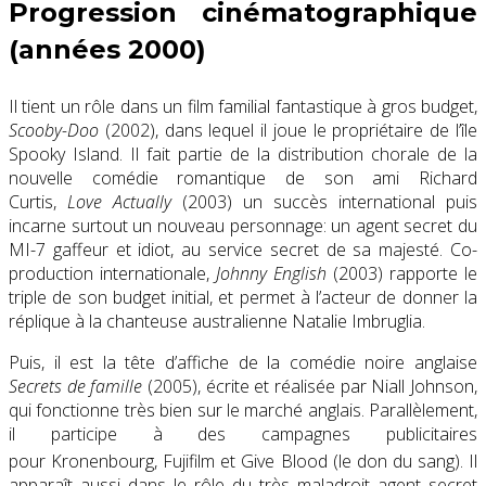
Progression cinématographique
(années 2000)
Il tient un rôle dans un film familial fantastique à gros budget,
Scooby-Doo
(2002), dans lequel il joue le propriétaire de l’île
Spooky Island. Il fait partie de la distribution chorale de la
nouvelle comédie romantique de son ami Richard
Curtis,
Love Actually
(2003) un succès international puis
incarne surtout un nouveau personnage: un agent secret du
MI-7 gaffeur et idiot, au service secret de sa majesté. Co-
production internationale,
Johnny English
(2003) rapporte le
triple de son budget initial, et permet à l’acteur de donner la
réplique à la chanteuse australienne Natalie Imbruglia.
Puis, il est la tête d’affiche de la comédie noire anglaise
Secrets de famille
(2005), écrite et réalisée par Niall Johnson,
qui fonctionne très bien sur le marché anglais. Parallèlement,
il participe à des campagnes publicitaires
pour Kronenbourg
, Fujifilm et Give Blood (le don du sang). Il
apparaît aussi dans le rôle du très maladroit agent secret