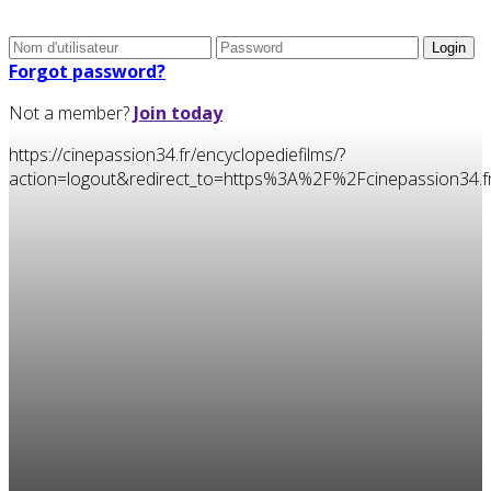
Forgot password?
Not a member?
Join today
https://cinepassion34.fr/encyclopediefilms/?
action=logout&redirect_to=https%3A%2F%2Fcinepassion3