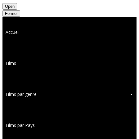
Open
Fermer
Accueil
Films
Films par genre
Films par Pays