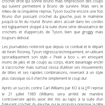
crochet droit qui sonne Bruno mais l’imprécision des coups
qui suivent permettent à Bruno de survivre. Mais vers le
milieu de la cinquième reprise, Tyson touche encore une fois
Bruno d’un puissant crochet du gauche, puis le malmène
jusqu’à la fin du round. Bruno alors acculé dans les cordes
est logiquement stoppé à la suite d’une série dévastatrice de
crochets et d’uppercuts de Tyson, bien que groggy mais
toujours debout
.
Les journalistes noteront que depuis ce combat et le départ
de Kevin Rooney, Tyson régressa techniquement, en utilisant
sporadiquement son style « Peek a boo », en envoyant
moins de jabs et de coups au corps, étant davantage enclin
à s’accrocher mais surtout cessa d’utiliser ses mouvements
de têtes et ses rapides combinaisons, revenant à un style
plus classique où il cherche simplement le coup dur
.
er
Après un succès contre Carl Williams par KO à la
1
reprise
le 21 juillet 1989
(Williams sera arrêté de manière
controversée après avoir été mis au tapis à la suite d’un
fulgurant crochet du gauche qui le propulsa presque la tête