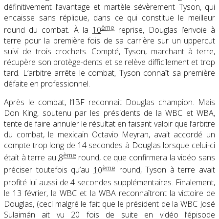
définitivement l’avantage et martèle sévèrement Tyson, qui
encaisse sans réplique, dans ce qui constitue le meilleur
ème
round du combat. À la
10
reprise, Douglas l’envoie à
terre pour la première fois de sa carrière sur un uppercut
suivi de trois crochets. Compté, Tyson, marchant à terre,
récupère son protège-dents et se relève difficilement et trop
tard. L’arbitre arrête le combat, Tyson connaît sa première
défaite en professionnel.
Après le combat, l’IBF reconnait Douglas champion. Mais
Don King, soutenu par les présidents de la WBC et WBA,
tente de faire annuler le résultat en faisant valoir que l’arbitre
du combat, le mexicain Octavio Meyran, avait accordé un
compte trop long de 14 secondes à Douglas lorsque celui-ci
ème
était à terre au
8
round, ce que confirmera la vidéo
sans
ème
préciser toutefois qu’au
10
round, Tyson à terre avait
profité lui aussi de 4 secondes supplémentaires
. Finalement,
le 13 février, la WBC et la WBA reconnaîtront la victoire de
Douglas, (ceci malgré le fait que le président de la WBC José
Sulaimán ait vu 20 fois de suite en vidéo l’épisode