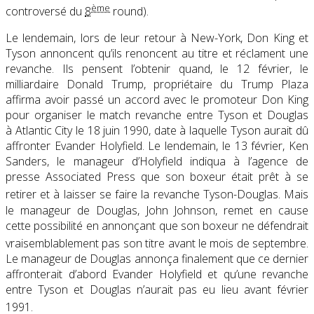
ème
controversé du
8
round)
.
Le lendemain, lors de leur retour à New-York, Don King et
Tyson annoncent qu’ils renoncent au titre et réclament une
revanche. Ils pensent l’obtenir quand, le 12 février, le
milliardaire Donald Trump, propriétaire du Trump Plaza
affirma avoir passé un accord avec le promoteur Don King
pour organiser le match revanche entre Tyson et Douglas
à Atlantic City le 18 juin 1990, date à laquelle Tyson aurait dû
affronter Evander Holyfield. Le lendemain, le 13 février, Ken
Sanders, le manageur d’Holyfield indiqua à l’agence de
presse Associated Press que son boxeur était prêt à se
retirer et à laisser se faire la revanche Tyson-Douglas
. Mais
le manageur de Douglas, John Johnson, remet en cause
cette possibilité en annonçant que son boxeur ne défendrait
vraisemblablement pas son titre avant le mois de septembre
.
Le manageur de Douglas annonça finalement que ce dernier
affronterait d’abord Evander Holyfield et qu’une revanche
entre Tyson et Douglas n’aurait pas eu lieu avant février
1991
.