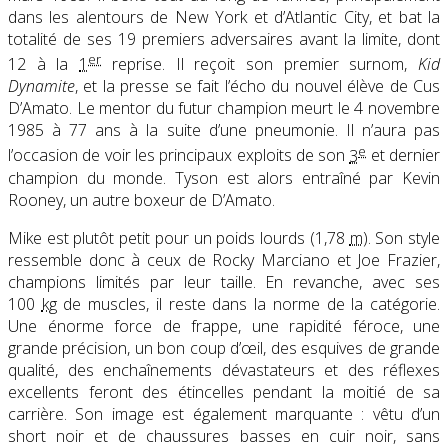
dans les alentours de New York et d’Atlantic City, et bat la
totalité de ses 19 premiers adversaires avant la limite, dont
er
12 à la
1
reprise. Il reçoit son premier surnom,
Kid
Dynamite
, et la presse se fait l’écho du nouvel élève de Cus
D’Amato. Le mentor du futur champion meurt le 4 novembre
1985 à 77 ans à la suite d’une pneumonie. Il n’aura pas
e
l’occasion de voir les principaux exploits de son
3
et dernier
champion du monde. Tyson est alors entraîné par Kevin
Rooney, un autre boxeur de D’Amato.
Mike est plutôt petit pour un poids lourds (1,78
m
). Son style
ressemble donc à ceux de Rocky Marciano et Joe Frazier,
champions limités par leur taille. En revanche, avec ses
100
kg
de muscles, il reste dans la norme de la catégorie.
Une énorme force de frappe, une rapidité féroce, une
grande précision, un bon coup d’œil, des esquives de grande
qualité, des enchaînements dévastateurs et des réflexes
excellents feront des étincelles pendant la moitié de sa
carrière. Son image est également marquante : vêtu d’un
short noir et de chaussures basses en cuir noir, sans