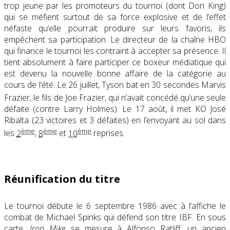
trop jeune par les promoteurs du tournoi (dont Don King)
qui se méfient surtout de sa force explosive et de l’effet
néfaste qu’elle pourrait produire sur leurs favoris, ils
empêchent sa participation. Le directeur de la chaîne HBO
qui finance le tournoi les contraint à accepter sa présence. Il
tient absolument à faire participer ce boxeur médiatique qui
est devenu la nouvelle bonne affaire de la catégorie au
cours de l’été. Le 26 juillet, Tyson bat en 30 secondes Marvis
Frazier
, le fils de Joe Frazier, qui n’avait concédé qu’une seule
défaite (contre Larry Holmes). Le 17 août, il met KO José
Ribalta (23 victoires et 3 défaites) en l’envoyant au sol dans
ème
ème
ème
les
2
,
8
et
10
reprises
.
Réunification du titre
Le tournoi débute le 6 septembre 1986 avec à l’affiche le
combat de Michael Spinks qui défend son titre IBF. En sous
carte,
Iron Mike
se mesure à Alfonso Ratliff, un ancien