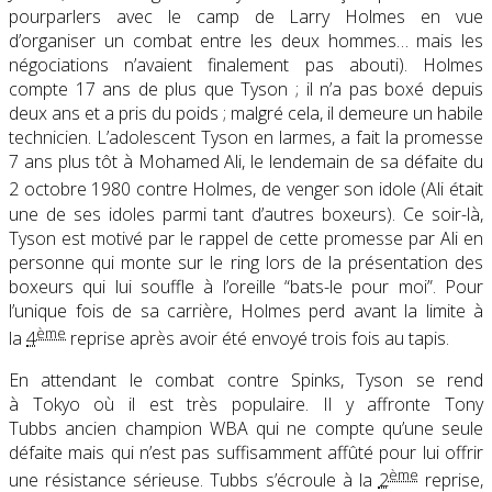
pourparlers avec le camp de Larry Holmes en vue
d’organiser un combat entre les deux hommes… mais les
négociations n’avaient finalement pas abouti). Holmes
compte 17 ans de plus que Tyson ; il n’a pas boxé depuis
deux ans et a pris du poids ; malgré cela, il demeure un habile
technicien. L’adolescent Tyson en larmes, a fait la promesse
7 ans plus tôt à Mohamed Ali, le lendemain de sa défaite du
2 octobre 1980 contre Holmes, de venger son idole
(Ali était
une de ses idoles parmi tant d’autres boxeurs). Ce soir-là,
Tyson est motivé par le rappel de cette promesse par Ali en
personne qui monte sur le ring lors de la présentation des
boxeurs qui lui souffle à l’oreille “bats-le pour moi”. Pour
l’unique fois de sa carrière, Holmes perd avant la limite à
ème
la
4
reprise après avoir été envoyé trois fois au tapis
.
En attendant le combat contre Spinks, Tyson se rend
à Tokyo où il est très populaire. Il y affronte Tony
Tubbs ancien champion WBA qui ne compte qu’une seule
défaite mais qui n’est pas suffisamment affûté pour lui offrir
ème
une résistance sérieuse. Tubbs s’écroule à la
2
reprise,