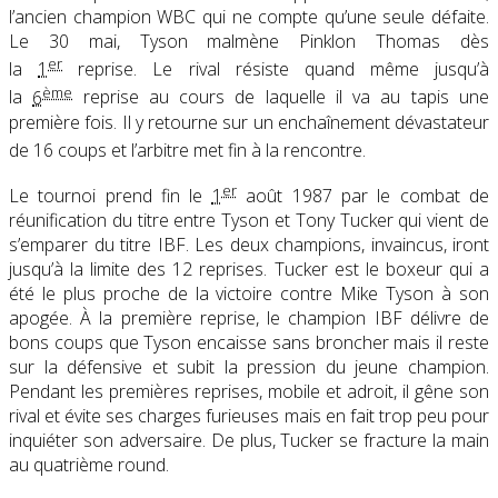
l’ancien champion WBC qui ne compte qu’une seule défaite.
Le 30 mai, Tyson malmène Pinklon Thomas dès
er
la
1
reprise. Le rival résiste quand même jusqu’à
ème
la
6
reprise au cours de laquelle il va au tapis une
première fois. Il y retourne sur un enchaînement dévastateur
de 16 coups et l’arbitre met fin à la rencontre
.
er
Le tournoi prend fin le
1
août 1987 par le combat de
réunification du titre entre Tyson et Tony Tucker qui vient de
s’emparer du titre IBF. Les deux champions, invaincus, iront
jusqu’à la limite des 12 reprises. Tucker est le boxeur qui a
été le plus proche de la victoire contre Mike Tyson à son
apogée. À la première reprise, le champion IBF délivre de
bons coups que Tyson encaisse sans broncher mais il reste
sur la défensive et subit la pression du jeune champion.
Pendant les premières reprises, mobile et adroit, il gêne son
rival et évite ses charges furieuses mais en fait trop peu pour
inquiéter son adversaire. De plus, Tucker se fracture la main
au quatrième round.