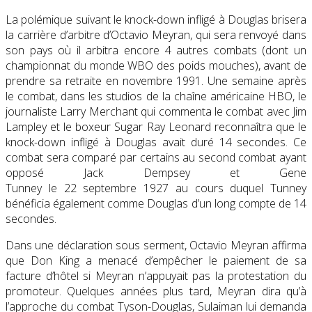
La polémique suivant le knock-down infligé à Douglas brisera
la carrière d’arbitre d’Octavio Meyran, qui sera renvoyé dans
son pays où il arbitra encore 4 autres combats (dont un
championnat du monde WBO des poids mouches), avant de
prendre sa retraite en
novembre 1991
. Une semaine après
le combat, dans les studios de la chaîne américaine HBO, le
journaliste Larry Merchant qui commenta le combat avec Jim
Lampley et le boxeur Sugar Ray Leonard reconnaîtra que le
knock-down infligé à Douglas avait duré 14 secondes. Ce
combat sera comparé par certains au second combat ayant
opposé Jack Dempsey et Gene
Tunney le
22 septembre 1927
au cours duquel Tunney
bénéficia également comme Douglas d’un long compte de 14
secondes.
Dans une déclaration sous serment, Octavio Meyran affirma
que Don King a menacé d’empêcher le paiement de sa
facture d’hôtel si Meyran n’appuyait pas la protestation du
promoteur. Quelques années plus tard, Meyran dira qu’à
l’approche du combat Tyson-Douglas, Sulaiman lui demanda