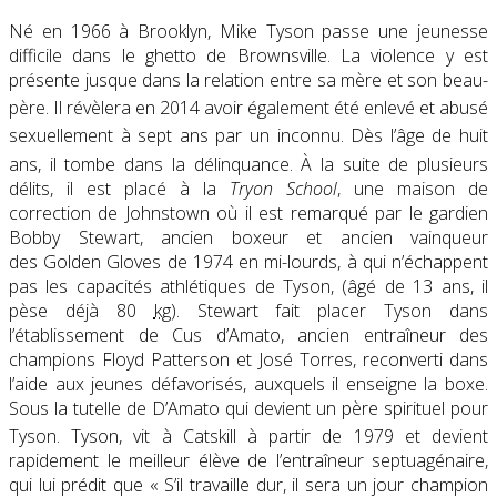
Né en 1966 à Brooklyn, Mike Tyson passe une jeunesse
difficile dans le ghetto de Brownsville. La violence y est
présente jusque dans la relation entre sa mère et son beau-
père
. Il révèlera en 2014 avoir également été enlevé et abusé
sexuellement à sept ans par un inconnu
. Dès l’âge de huit
ans, il tombe dans la délinquance
. À la suite de plusieurs
délits, il est placé à la
Tryon School
, une maison de
correction de Johnstown où il est remarqué par le gardien
Bobby Stewart, ancien boxeur et ancien vainqueur
des Golden Gloves de 1974 en mi-lourds, à qui n’échappent
pas les capacités athlétiques de Tyson, (âgé de 13 ans, il
pèse déjà 80
kg
). Stewart fait placer Tyson dans
l’établissement de Cus d’Amato, ancien entraîneur des
champions Floyd Patterson et José Torres, reconverti dans
l’aide aux jeunes défavorisés, auxquels il enseigne la boxe.
Sous la tutelle de D’Amato qui devient un père spirituel pour
Tyson
. Tyson, vit à Catskill à partir de 1979 et devient
rapidement le meilleur élève de l’entraîneur septuagénaire,
qui lui prédit que « S’il travaille dur, il sera un jour champion