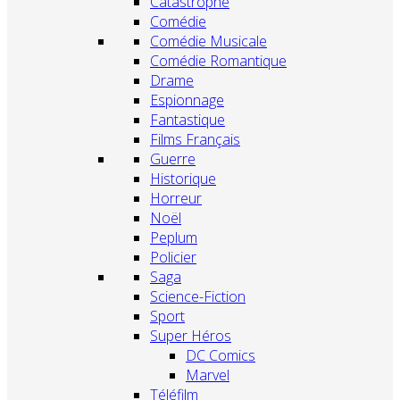
Catastrophe
Comédie
Comédie Musicale
Comédie Romantique
Drame
Espionnage
Fantastique
Films Français
Guerre
Historique
Horreur
Noël
Peplum
Policier
Saga
Science-Fiction
Sport
Super Héros
DC Comics
Marvel
Téléfilm