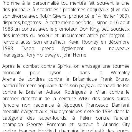
l’homme à la personnalité tourmentée fait souvent la une
des journaux à scandales : problèmes conjugaux (il vit mal
son divorce avec Robin Givens, prononcé le 14 février 1989),
disputes, bagarres… À cette même période, il signe le 16 août
1988 un contrat avec le promoteur Don King, peu soucieux
des intérêts du boxeur et uniquement attiré par l’argent. Il
renvoie aussi son entraîneur Kevin Rooney en décembre
1988. Tyson prend également deux nouveaux
managers, Rory Holloway et John Horne.
Après le combat contre Spinks, on envisage une tournée
mondiale pour Tyson : dans la Wembley
Arena de Londres contre le Britannique Frank Bruno,
particulièrement populaire dans son pays; au carnaval de Rio
contre le Brésilien Adilson Rodriguez; à Milan contre le
premier détenteur de la ceinture WBO des poids-lourds,
(encore non reconnue à l’époque), Francesco Damiani,
médaillé d’argent aux Jeux olympiques d’été de 1984 dans la
catégorie des super-lourds; à Pékin contre l’ancien
champion George Foreman et surtout à Atlantic City
contre Evander Holyfield, champion incontesté des lourds