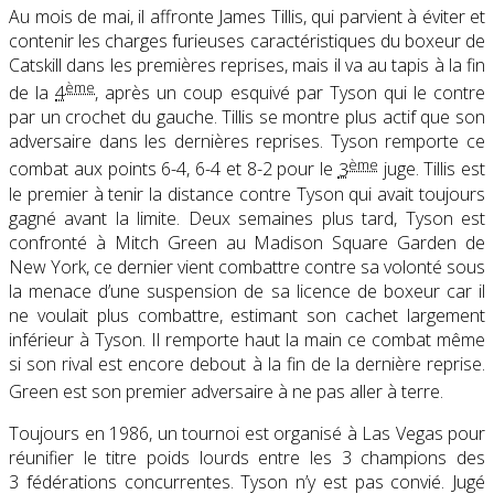
Au mois de mai, il affronte James Tillis, qui parvient à éviter et
contenir les charges furieuses caractéristiques du boxeur de
Catskill dans les premières reprises, mais il va au tapis à la fin
ème
de la
4
, après un coup esquivé par Tyson qui le contre
par un crochet du gauche. Tillis se montre plus actif que son
adversaire dans les dernières reprises. Tyson remporte ce
ème
combat aux points 6-4, 6-4 et 8-2 pour le
3
juge
. Tillis est
le premier à tenir la distance contre Tyson qui avait toujours
gagné avant la limite. Deux semaines plus tard, Tyson est
confronté à Mitch Green au Madison Square Garden de
New York, ce dernier vient combattre contre sa volonté sous
la menace d’une suspension de sa licence de boxeur car il
ne voulait plus combattre, estimant son cachet largement
inférieur à Tyson. Il remporte haut la main ce combat même
si son rival est encore debout à la fin de la dernière reprise.
Green est son premier adversaire à ne pas aller à terre
.
Toujours en 1986, un tournoi est organisé à Las Vegas pour
réunifier le titre poids lourds entre les 3 champions des
3 fédérations concurrentes. Tyson n’y est pas convié. Jugé