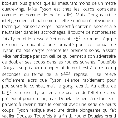
boxeurs plus grands que lui (mesurant moins de un mètre
quatre-vingt, Mike Tyson est chez les lourds considéré
comme un homme de petite taille). Mais Douglas utilise
intelligemment et habilement cette supériorité physique et
technique; par son allonge il parvient à contenir Tyson et à le
neutraliser dans les accrochages. Il touche de nombreuses
ème
fois Tyson et le blesse à l’œil durant le
5
round. L’équipe
de coin s’attendant à une formalité pour ce combat de
Tyson, n’a pas daigné prendre les premiers soins, laissant
Mike handicapé par son œil, ce qui permet à son adversaire
de doubler ses coups dans les rounds suivants. Toutefois
Douglas surpris par un uppercut du droit, est à terre à cinq
ème
secondes du terme de la
8
reprise. Il se relève
difficilement alors que Tyson s’élance rapidement pour
poursuivre le combat, mais le gong retentit. Au début de
ème
la
9
reprise, Tyson tente de profiter de l’effet de choc
précédent pour en finir, mais Douglas le tient à distance, et
parvient à revenir dans le combat avec une série de neufs
coups. Tyson réplique avec une droite plongeante qui fait
vaciller Douglas. Toutefois à la fin du round Douglas prend