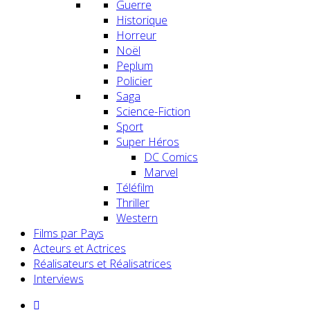
Guerre
Historique
Horreur
Noël
Peplum
Policier
Saga
Science-Fiction
Sport
Super Héros
DC Comics
Marvel
Téléfilm
Thriller
Western
Films par Pays
Acteurs et Actrices
Réalisateurs et Réalisatrices
Interviews