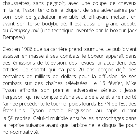
chaussettes, sans peignoir, avec une coupe de cheveux
militaire, Tyson terrorise la plupart de ses adversaires par
son look de gladiateur invincible et effrayant mettant en
avant son torse bodybuildé. Il est aussi un grand adepte
du
Dempsey roll
(une technique inventée par le boxeur Jack
Dempsey).
C’est en 1986 que sa carrière prend tournure. Le public vient
assister en masse à ses combats, le boxeur apparaît dans
des émissions de télévision, des revues lui accordent des
articles. Ce sportif qui n’a pas 20 ans perçoit déjà des
centaines de milliers de dollars pour la diffusion de ses
combats sur des chaînes télévisées. Le 16 février, Mike
Tyson affronte son premier adversaire sérieux : Jesse
Ferguson, qui ne compte qu’une seule défaite et a remporté
l’année précédente le tournoi poids lourds ESPN de l’Est des
États-Unis. Tyson envoie Fergusson au tapis durant
e
la
5
reprise. Celui-ci multiplie ensuite les accrochages dans
la reprise suivante avant que l’arbitre ne le disqualifie pour
non-combativité.