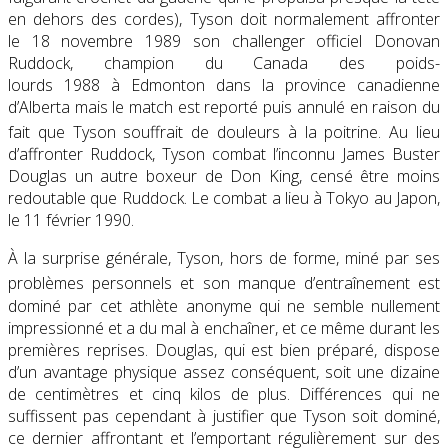
en dehors des cordes), Tyson doit normalement affronter
le
18 novembre 1989
son challenger officiel Donovan
Ruddock, champion du Canada des poids-
lourds 1988 à Edmonton dans la province canadienne
d’Alberta mais le match est reporté puis annulé en raison du
fait que Tyson souffrait de douleurs à la poitrine
. Au lieu
d’affronter Ruddock, Tyson combat l’inconnu James Buster
Douglas un autre boxeur de Don King, censé être moins
redoutable que Ruddock. Le combat a lieu à Tokyo au Japon,
le
11 février 1990
.
À la surprise générale, Tyson, hors de forme, miné par ses
problèmes personnels et son manque d’entraînement
est
dominé par cet athlète anonyme qui ne semble nullement
impressionné et a du mal à enchaîner, et ce même durant les
premières reprises. Douglas, qui est bien préparé, dispose
d’un avantage physique assez conséquent, soit une dizaine
de centimètres et cinq kilos de plus. Différences qui ne
suffissent pas cependant à justifier que Tyson soit dominé,
ce dernier affrontant et l’emportant régulièrement sur des