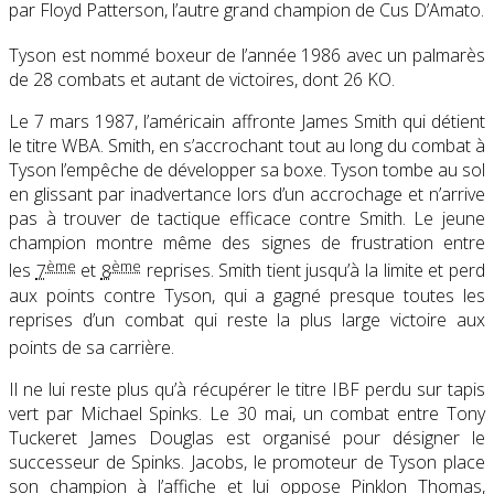
par Floyd Patterson, l’autre grand champion de Cus D’Amato.
Tyson est nommé boxeur de l’année 1986
avec un palmarès
de 28 combats et autant de victoires, dont 26 KO.
Le 7 mars 1987, l’américain affronte James Smith qui détient
le titre WBA. Smith, en s’accrochant tout au long du combat à
Tyson l’empêche de développer sa boxe. Tyson tombe au sol
en glissant par inadvertance lors d’un accrochage et n’arrive
pas à trouver de tactique efficace contre Smith. Le jeune
champion montre même des signes de frustration entre
ème
ème
les
7
et
8
reprises. Smith tient jusqu’à la limite et perd
aux points contre Tyson, qui a gagné presque toutes les
reprises d’un combat qui reste la plus large victoire aux
points de sa carrière
.
Il ne lui reste plus qu’à récupérer le titre IBF perdu sur tapis
vert par Michael Spinks. Le 30 mai, un combat entre Tony
Tuckeret James Douglas est organisé pour désigner le
successeur de Spinks. Jacobs, le promoteur de Tyson place
son champion à l’affiche et lui oppose Pinklon Thomas,