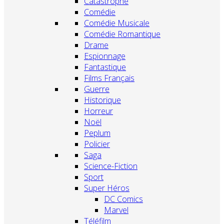
Catastrophe
Comédie
Comédie Musicale
Comédie Romantique
Drame
Espionnage
Fantastique
Films Français
Guerre
Historique
Horreur
Noël
Peplum
Policier
Saga
Science-Fiction
Sport
Super Héros
DC Comics
Marvel
Téléfilm