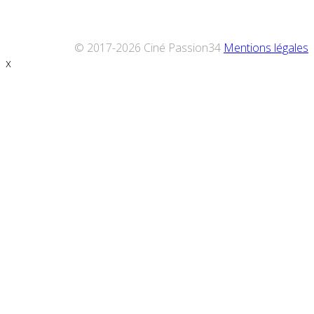
© 2017-2026 Ciné Passion34
Mentions légales
x
Défiler
vers
le
haut