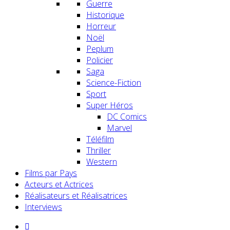
Guerre
Historique
Horreur
Noël
Peplum
Policier
Saga
Science-Fiction
Sport
Super Héros
DC Comics
Marvel
Téléfilm
Thriller
Western
Films par Pays
Acteurs et Actrices
Réalisateurs et Réalisatrices
Interviews