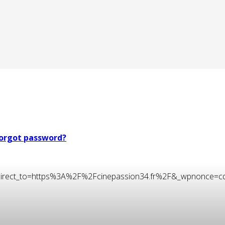
orgot password?
t&redirect_to=https%3A%2F%2Fcinepassion34.fr%2F&_wpnonce=