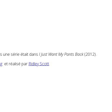
s une série était dans
I Just Want My Pants Back
(2012).
ig
et réalisé par
Ridley Scott
.