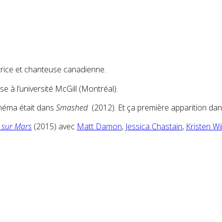
rice et chanteuse canadienne.
se à l’université McGill (Montréal).
cinéma était dans
Smashed
(2012). Et ça première apparition dan
 sur Mars
(2015) avec
Matt Damon
,
Jessica Chastain
,
Kristen Wi