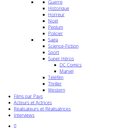
Guerre
Historique
Horreur
Noël
Peplum
Policier
Saga
Science-Fiction
Sport
Super Héros
DC Comics
Marvel
Téléfilm
Thriller
Western
Films par Pays
Acteurs et Actrices
Réalisateurs et Réalisatrices
Interviews