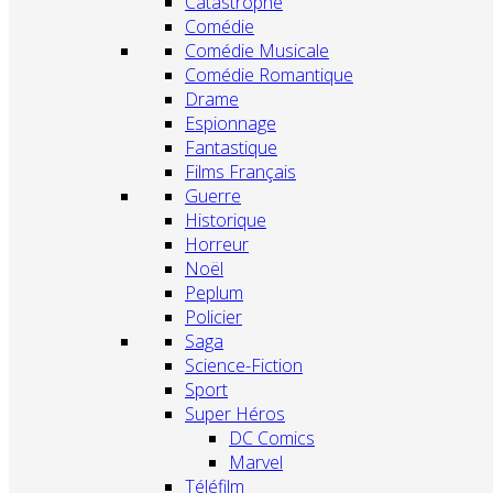
Catastrophe
Comédie
Comédie Musicale
Comédie Romantique
Drame
Espionnage
Fantastique
Films Français
Guerre
Historique
Horreur
Noël
Peplum
Policier
Saga
Science-Fiction
Sport
Super Héros
DC Comics
Marvel
Téléfilm