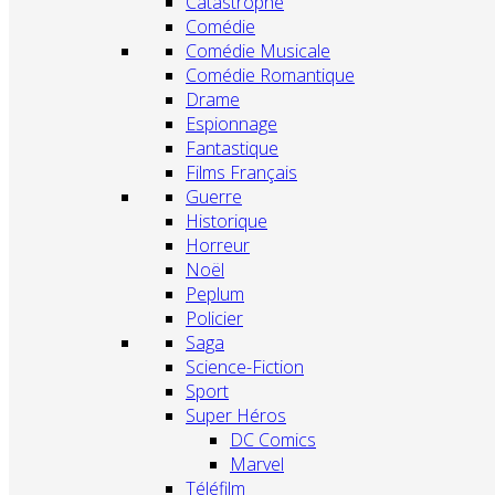
Catastrophe
Comédie
Comédie Musicale
Comédie Romantique
Drame
Espionnage
Fantastique
Films Français
Guerre
Historique
Horreur
Noël
Peplum
Policier
Saga
Science-Fiction
Sport
Super Héros
DC Comics
Marvel
Téléfilm