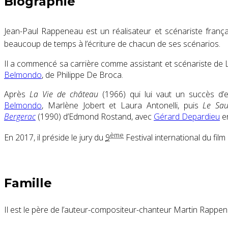
Biographie
Jean-Paul Rappeneau est un réalisateur et scénariste franç
beaucoup de temps à l’écriture de chacun de ses scénarios
.
Il a commencé sa carrière comme assistant et scénariste de 
Belmondo
, de Philippe De Broca.
Après
La Vie de château
(1966) qui lui vaut un succès d’
Belmondo
, Marlène Jobert et Laura Antonelli, puis
Le Sa
Bergerac
(1990) d’Edmond Rostand, avec
Gérard Depardieu
en
ème
En 2017, il préside le jury du
9
Festival international du film
Famille
Il est le père de l’auteur-compositeur-chanteur Martin Rappene