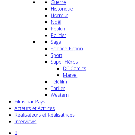
Guerre
Historique
Horreur
Noël
Peplum
Policier
Saga
Science-Fiction
Sport
Super Héros
DC Comics
Marvel
Téléfilm
Thriller
Western
Films par Pays
Acteurs et Actrices
Réalisateurs et Réalisatrices
Interviews