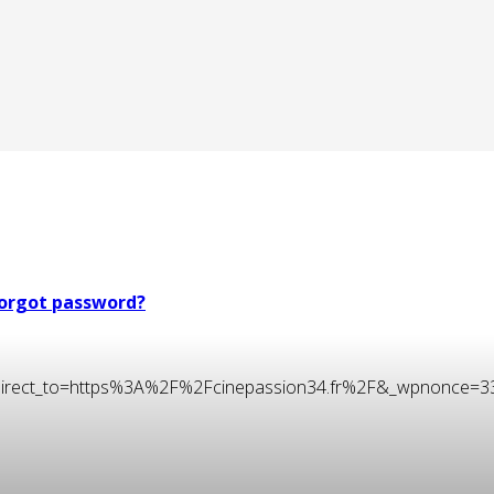
orgot password?
t&redirect_to=https%3A%2F%2Fcinepassion34.fr%2F&_wpnonce=