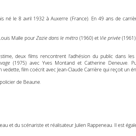
ais né le
8 avril 1932
à Auxerre (France). En 49 ans de carrièr
Louis Malle pour
Zazie dans le métro
(1960) et
Vie privée
(1961).
estime, deux films rencontrent l’adhésion du public dans l
uvage
(1975) avec Yves Montand et Catherine Deneuve. Puis
 vedette, film coécrit avec Jean-Claude Carrière qui reçoit un é
 policier de Beaune.
au et du scénariste et réalisateur Julien Rappeneau. Il est égal