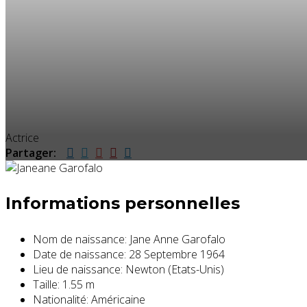
Actrice
Partager:
Informations personnelles
Nom de naissance:
Jane Anne Garofalo
Date de naissance:
28 Septembre 1964
Lieu de naissance:
Newton (Etats-Unis)
Taille:
1.55 m
Nationalité:
Américaine