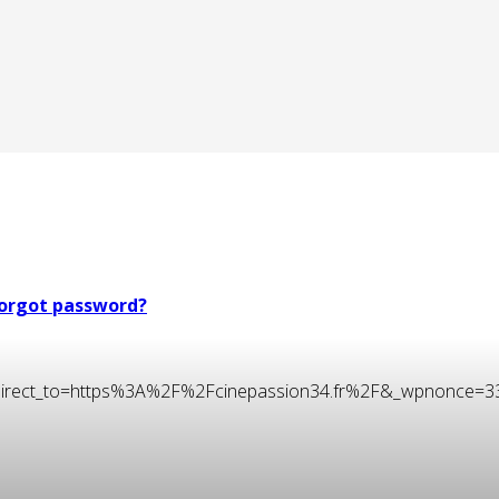
orgot password?
t&redirect_to=https%3A%2F%2Fcinepassion34.fr%2F&_wpnonce=