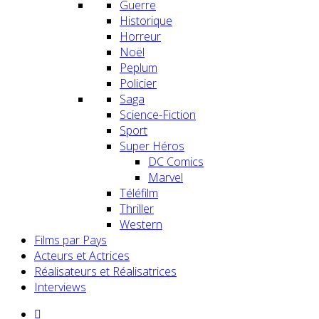
Guerre
Historique
Horreur
Noël
Peplum
Policier
Saga
Science-Fiction
Sport
Super Héros
DC Comics
Marvel
Téléfilm
Thriller
Western
Films par Pays
Acteurs et Actrices
Réalisateurs et Réalisatrices
Interviews