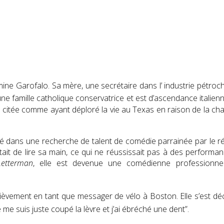
rmine Garofalo. Sa mère, une secrétaire dans l’ industrie pétro
ne famille catholique conservatrice
et est d’ascendance italienne 
é citée comme ayant déploré la vie au Texas en raison de la chale
tré dans une recherche de talent de comédie parrainée par le r
était de lire sa main, ce qui ne réussissait pas à des performa
Letterman
, elle est devenue une comédienne professionne
 brièvement en tant que messager de vélo à Boston.
Elle s’est dé
 me suis juste coupé la lèvre et j’ai ébréché une dent”.