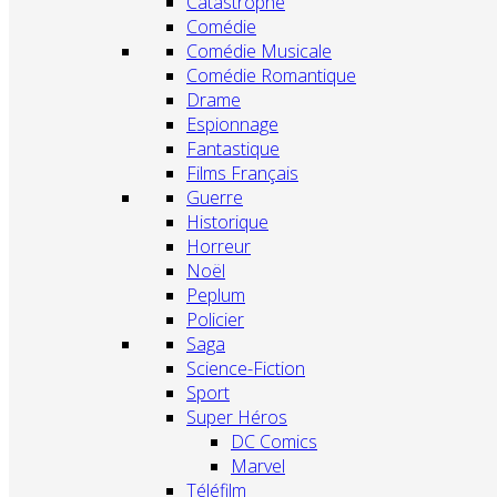
Catastrophe
Comédie
Comédie Musicale
Comédie Romantique
Drame
Espionnage
Fantastique
Films Français
Guerre
Historique
Horreur
Noël
Peplum
Policier
Saga
Science-Fiction
Sport
Super Héros
DC Comics
Marvel
Téléfilm