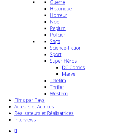
Guerre
Historique
Horreur
Noël
Peplum
Policier
Saga
Science-Fiction
Sport
Super Héros
DC Comics
Marvel
Téléfilm
Thriller
Western
Films par Pays
Acteurs et Actrices
Réalisateurs et Réalisatrices
Interviews