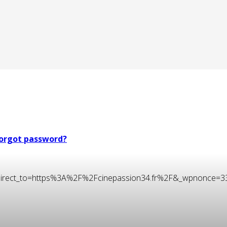
orgot password?
t&redirect_to=https%3A%2F%2Fcinepassion34.fr%2F&_wpnonce=