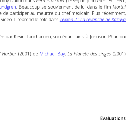
imothy Dalton dans
Permis de tuer
(1989) de John Glen. En 1991,
undgren
. Beaucoup se souviennent de lui dans le film
Mortal
use de participer au meurtre du chef mexicain. Plus récemment,
 vidéo. Il reprend le rôle dans
Tekken 2 : La revanche de Kazuya
sée par Kevin Tancharoen, succédant ainsi à Johnson Phan qui
l Harbor
(2001) de
Michael Bay
,
La Planète des singes
(2001)
Evaluations