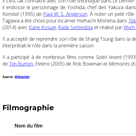
Il s’est fait connaître avec son rôle d’eunuque dans
Le Dernier
il endosse le personnage de Yoshida, chef des Yakuza dans
Kombat
(1995) de
Paul W. S. Anderson
. À noter un petit rôl
Tagawa a été choisi pour incarner Heihachi Mishima dans
Tek
(2014) avec
Kane Kosugi
,
Rade Serbedzija
et réalisé par
Wych
Il a accepté de reprendre son rôle de Shang Tsung dans la 
interprétait le rôle dans la première saison.
Il a participé à de nombreux films comme
Soleil levant
(1993)
de
Tim Burton
,
Elektra
(2005) de Rob Bowman et
Mémoires d’
Source:
Wikipédia
Filmographie
Nom du film