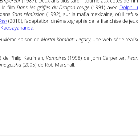
 Empereur
(1987). Deux ans plus tard, il tourne aux côtés de T
 le film
Dans les griffes du Dragon rouge
(1991) avec
Dolph L
e dans
Sans rémission
(1992), sur la mafia mexicaine, où il ref
ken
(2010), l’adaptation cinématographie de la franchise de jeux
 Kaosayananda
.
deuxième saison de
Mortal Kombat: Legacy
, une web-série réali
 de Philip Kaufman,
Vampires
(1998) de John Carpenter,
Pear
une geisha
(2005) de Rob Marshall.