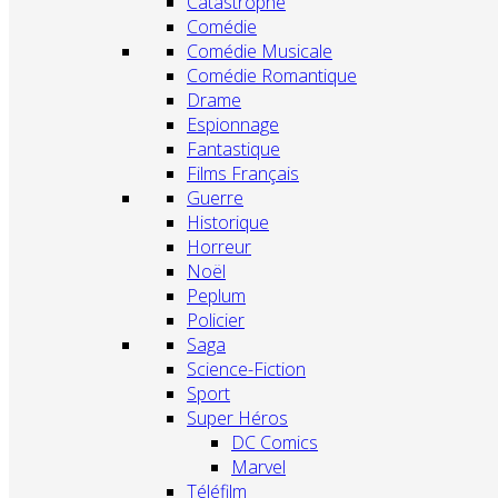
Catastrophe
Comédie
Comédie Musicale
Comédie Romantique
Drame
Espionnage
Fantastique
Films Français
Guerre
Historique
Horreur
Noël
Peplum
Policier
Saga
Science-Fiction
Sport
Super Héros
DC Comics
Marvel
Téléfilm