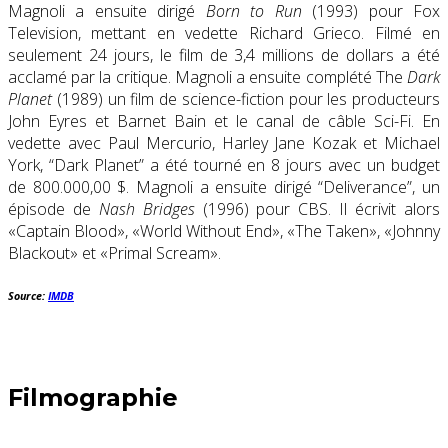
Magnoli a ensuite dirigé
Born to Run
(1993) pour Fox
Television, mettant en vedette Richard Grieco. Filmé en
seulement 24 jours, le film de 3,4 millions de dollars a été
acclamé par la critique. Magnoli a ensuite complété The
Dark
Planet
(1989) un film de science-fiction pour les producteurs
John Eyres et Barnet Bain et le canal de câble Sci-Fi. En
vedette avec Paul Mercurio, Harley Jane Kozak et Michael
York, “Dark Planet” a été tourné en 8 jours avec un budget
de 800.000,00 $. Magnoli a ensuite dirigé “Deliverance”, un
épisode de
Nash Bridges
(1996) pour CBS. Il écrivit alors
«Captain Blood», «World Without End», «The Taken», «Johnny
Blackout» et «Primal Scream».
Source:
IMDB
Filmographie