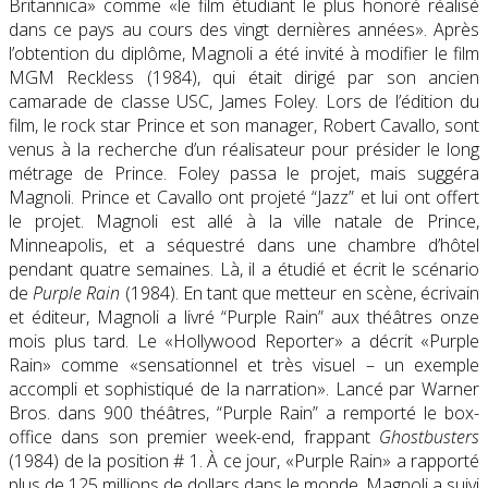
Britannica» comme «le film étudiant le plus honoré réalisé
dans ce pays au cours des vingt dernières années». Après
l’obtention du diplôme, Magnoli a été invité à modifier le film
MGM Reckless (1984), qui était dirigé par son ancien
camarade de classe USC, James Foley. Lors de l’édition du
film, le rock star Prince et son manager, Robert Cavallo, sont
venus à la recherche d’un réalisateur pour présider le long
métrage de Prince. Foley passa le projet, mais suggéra
Magnoli. Prince et Cavallo ont projeté “Jazz” et lui ont offert
le projet. Magnoli est allé à la ville natale de Prince,
Minneapolis, et a séquestré dans une chambre d’hôtel
pendant quatre semaines. Là, il a étudié et écrit le scénario
de
Purple Rain
(1984). En tant que metteur en scène, écrivain
et éditeur, Magnoli a livré “Purple Rain” aux théâtres onze
mois plus tard. Le «Hollywood Reporter» a décrit «Purple
Rain» comme «sensationnel et très visuel – un exemple
accompli et sophistiqué de la narration». Lancé par Warner
Bros. dans 900 théâtres, “Purple Rain” a remporté le box-
office dans son premier week-end, frappant
Ghostbusters
(1984) de la position # 1. À ce jour, «Purple Rain» a rapporté
plus de 125 millions de dollars dans le monde. Magnoli a suivi