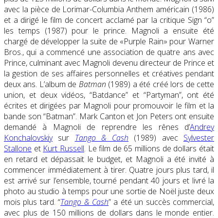
avec la pièce de Lorimar-Columbia Anthem américain (1986)
et a dirigé le film de concert acclamé par la critique Sign “o”
les temps (1987) pour le prince. Magnoli a ensuite été
chargé de développer la suite de «Purple Rain» pour Warner
Bros., qui a commencé une association de quatre ans avec
Prince, culminant avec Magnoli devenu directeur de Prince et
la gestion de ses affaires personnelles et créatives pendant
deux ans. L’album de
Batman
(1989) a été créé lors de cette
union, et deux vidéos, “Batdance” et “Partyman”, ont été
écrites et dirigées par Magnoli pour promouvoir le film et la
bande son “Batman”. Mark Canton et Jon Peters ont ensuite
demandé à Magnoli de reprendre les rênes d’
Andrey
Konchalovskiy
sur
Tango & Cash
(1989) avec
Sylvester
Stallone
et
Kurt Russell
. Le film de 65 millions de dollars était
en retard et dépassait le budget, et Magnoli a été invité à
commencer immédiatement à tirer. Quatre jours plus tard, il
est arrivé sur l’ensemble, tourné pendant 40 jours et livré la
photo au studio à temps pour une sortie de Noël juste deux
mois plus tard. “
Tango & Cash
” a été un succès commercial,
avec plus de 150 millions de dollars dans le monde entier.