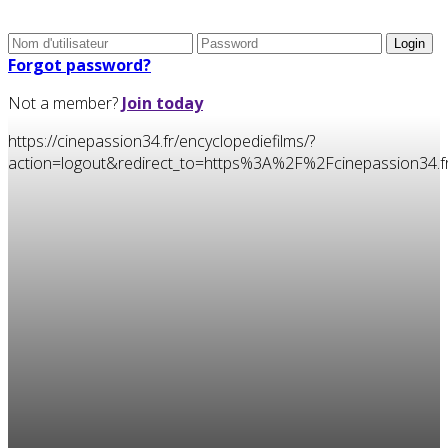
Forgot password?
Not a member?
Join today
https://cinepassion34.fr/encyclopediefilms/?
action=logout&redirect_to=https%3A%2F%2Fcinepassion3