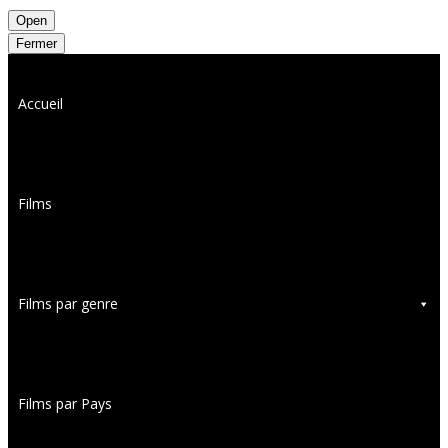
Open
Fermer
Accueil
Films
Films par genre
Films par Pays