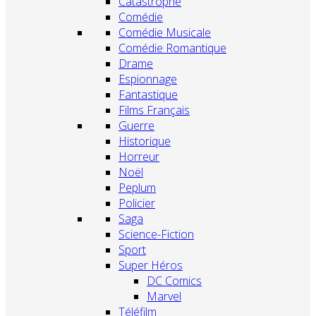
Catastrophe
Comédie
Comédie Musicale
Comédie Romantique
Drame
Espionnage
Fantastique
Films Français
Guerre
Historique
Horreur
Noël
Peplum
Policier
Saga
Science-Fiction
Sport
Super Héros
DC Comics
Marvel
Téléfilm