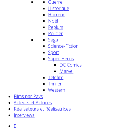
Guerre
Historique
Horreur
Noël
Peplum
Policier
Saga
Science-Fiction
Sport
Super Héros
DC Comics
Marvel
Téléfilm
Thriller
Western
Films par Pays
Acteurs et Actrices
Réalisateurs et Réalisatrices
Interviews