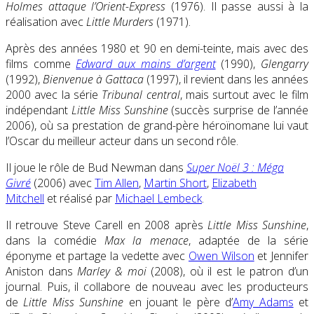
Holmes attaque l’Orient-Express
(1976). Il passe aussi à la
réalisation avec
Little Murders
(1971).
Après des années 1980 et 90 en demi-teinte, mais avec des
films comme
Edward aux mains d’argent
(1990),
Glengarry
(1992),
Bienvenue à Gattaca
(1997), il revient dans les années
2000 avec la série
Tribunal central
, mais surtout avec le film
indépendant
Little Miss Sunshine
(succès surprise de l’année
2006), où sa prestation de grand-père héroïnomane lui vaut
l’Oscar du meilleur acteur dans un second rôle.
Il joue le rôle de Bud Newman dans
Super Noël 3 : Méga
Givré
(2006) avec
Tim Allen
,
Martin Short
,
Elizabeth
Mitchell
et réalisé par
Michael Lembeck
.
Il retrouve Steve Carell en 2008 après
Little Miss Sunshine
,
dans la comédie
Max la menace
, adaptée de la série
éponyme et partage la vedette avec
Owen Wilson
et Jennifer
Aniston dans
Marley & moi
(2008), où il est le patron d’un
journal. Puis, il collabore de nouveau avec les producteurs
de
Little Miss Sunshine
en jouant le père d’
Amy Adams
et