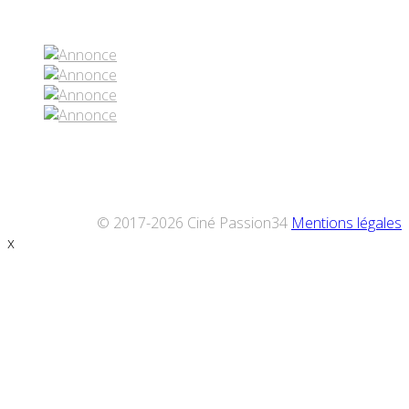
Réseaux sociaux
© 2017-2026 Ciné Passion34
Mentions légales
x
Défiler
vers
le
haut